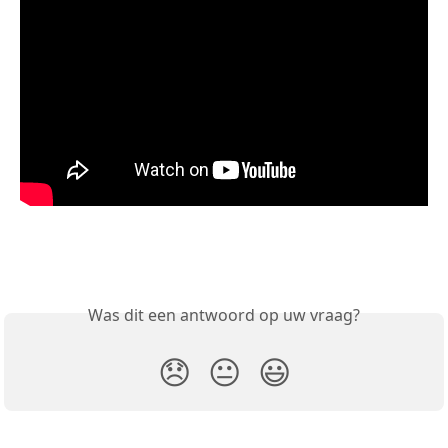
Was dit een antwoord op uw vraag?
😞
😐
😃