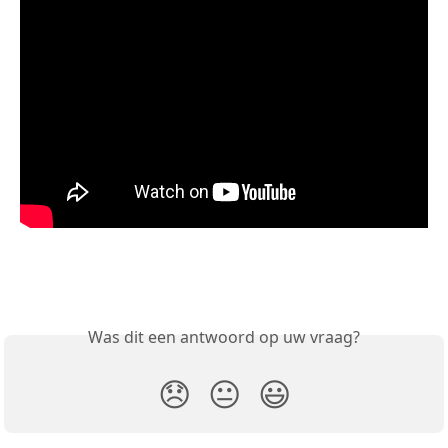
Was dit een antwoord op uw vraag?
😞
😐
😃