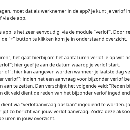
agen, moet dat als werknemer in de app? Je kunt je verlof in
 via de app. 
 app is het zeer eenvoudig, via de module "verlof". Door re
de "+" button te klikken kom je in onderstaand overzicht. 
uren"; het gaat hierbij om het aantal uren verlof je op wilt 
erlof"; hier geef je aan de datum waarop je verlof start.
erlof"; hier kan aangeven worden wanneer je laatste dag ver
er verlof"; indien het een aanvraag voor bijzonder verlof betr
n aan te zetten. Dan verschijnt het volgende veld: "Reden b
 In dit veld dient de reden van het bijzonder verlof ingedien
dient via "verlofaanvraag opslaan" ingediend te worden. J
ijgt zo bericht van jouw verlof aanvraag. Zodra deze akkoor
de uren in jouw overzicht.