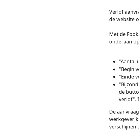
Verlof aanvr
de website of
Met de Fooks
onderaan op 
"Aantal 
"Begin v
"Einde v
"Bijzond
de butto
verlof".
De aanvraag 
werkgever kr
verschijnen 