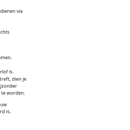
dienen via 
chts 
nemen.
lof is.
eft, dien je 
ijzonder 
d te worden.
ouw 
d is, 