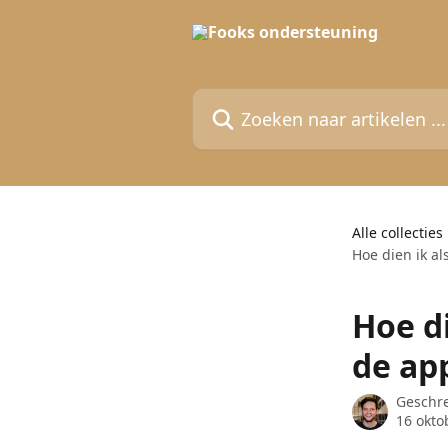
Naar de hoofdinhoud
Zoeken naar artikelen ...
Alle collecties
Hoe dien ik al
Hoe di
de ap
Geschr
16 okto