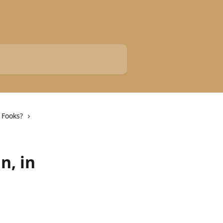
 Fooks?
n, in