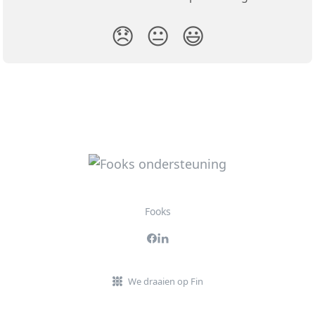
😞
😐
😃
Fooks
We draaien op Fin