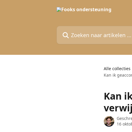
Naar de hoofdinhoud
Zoeken naar artikelen ...
Alle collecties
Kan ik geacco
Kan i
verwi
Geschr
16 okto