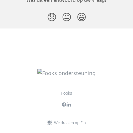
😞
😐
😃
Fooks
We draaien op Fin