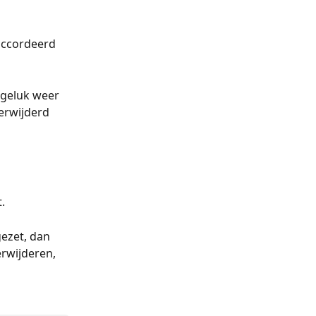
accordeerd 
geluk weer 
erwijderd 
.
ezet, dan 
rwijderen, 