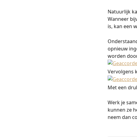
Natuurlijk ka
Wanneer bijv
is, kan een 
Onderstaand 
opnieuw inge
worden door 
Vervolgens k
Met een druk
Werk je same
kunnen ze he
neem dan co