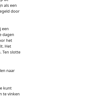
n als een 
egeld door 
 een 
e dagen 
oor het 
t. Het 
 Ten slotte 
len naar 
e kunt 
 te vinken 