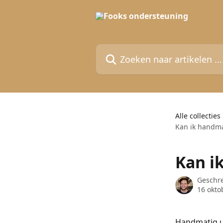
Naar de hoofdinhoud
Zoeken naar artikelen ...
Alle collecties
Kan ik handma
Kan i
Geschr
16 okto
Handmatig u