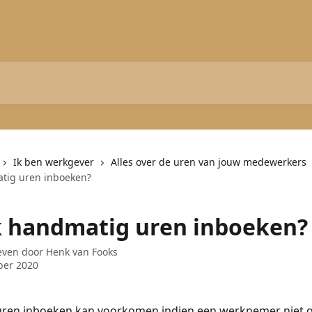
Ik ben werkgever
Alles over de uren van jouw medewerkers
tig uren inboeken?
k handmatig uren inboeken?
even door
Henk van Fooks
ber 2020
ren inboeken kan voorkomen indien een werknemer niet o