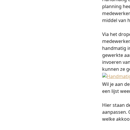
planning hee
medewerker z
middel van h
Via het drop
medewerker.
handmatig in
gewerkte aant
invoeren van
kunnen ze g
Wil je aan d
een lijst wee
Hier staan 
aanpassen. O
welke akkoor